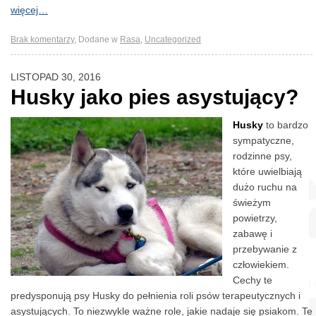
więcej…
Brak komentarzy
,
Dodane w
Rasa
,
Uncategorized
LISTOPAD 30, 2016
Husky jako pies asystujący?
Husky
to bardzo
sympatyczne,
rodzinne psy,
które uwielbiają
dużo ruchu na
świeżym
powietrzy,
zabawę i
przebywanie z
człowiekiem.
Cechy te
predysponują psy Husky do pełnienia roli psów terapeutycznych i
asystujących. To niezwykle ważne role, jakie nadaje się psiakom. Te