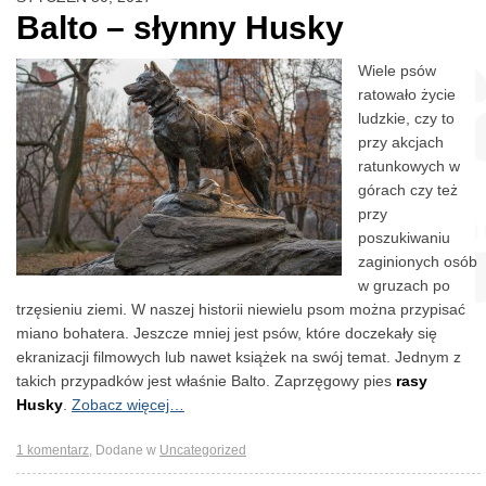
Balto – słynny Husky
Wiele psów
ratowało życie
ludzkie, czy to
przy akcjach
ratunkowych w
górach czy też
przy
poszukiwaniu
zaginionych osób
w gruzach po
trzęsieniu ziemi. W naszej historii niewielu psom można przypisać
miano bohatera. Jeszcze mniej jest psów, które doczekały się
ekranizacji filmowych lub nawet książek na swój temat. Jednym z
takich przypadków jest właśnie Balto. Zaprzęgowy pies
rasy
Husky
.
Zobacz więcej…
1
komentarz
,
Dodane w
Uncategorized