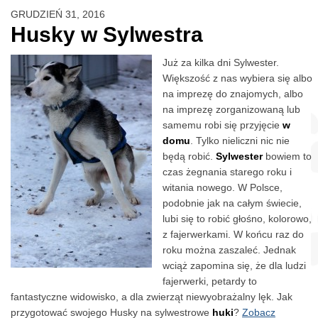
GRUDZIEŃ 31, 2016
Husky w Sylwestra
Już za kilka dni Sylwester.
Większość z nas wybiera się albo
na imprezę do znajomych, albo
na imprezę zorganizowaną lub
samemu robi się przyjęcie
w
domu
. Tylko nieliczni nic nie
będą robić.
Sylwester
bowiem to
czas żegnania starego roku i
witania nowego. W Polsce,
podobnie jak na całym świecie,
lubi się to robić głośno, kolorowo,
z fajerwerkami. W końcu raz do
roku można zaszaleć. Jednak
wciąż zapomina się, że dla ludzi
fajerwerki, petardy to
fantastyczne widowisko, a dla zwierząt niewyobrażalny lęk. Jak
przygotować swojego Husky na sylwestrowe
huki
?
Zobacz