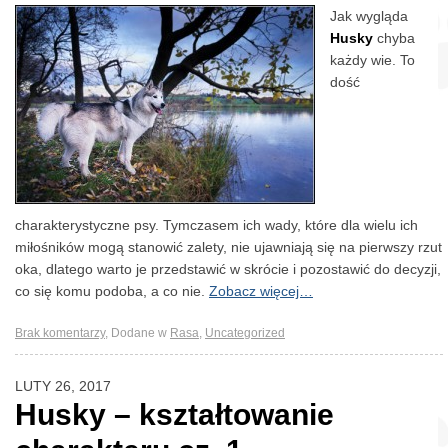
Jak wygląda
Husky
chyba
każdy wie. To
dość
charakterystyczne psy. Tymczasem ich wady, które dla wielu ich
miłośników mogą stanowić zalety, nie ujawniają się na pierwszy rzut
oka, dlatego warto je przedstawić w skrócie i pozostawić do decyzji,
co się komu podoba, a co nie.
Zobacz więcej…
Brak komentarzy
,
Dodane w
Rasa
,
Uncategorized
LUTY 26, 2017
Husky – kształtowanie