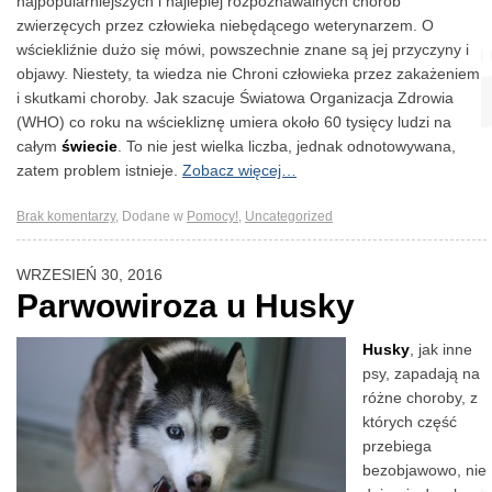
najpopularniejszych i najlepiej rozpoznawalnych chorób
zwierzęcych przez człowieka niebędącego weterynarzem. O
wściekliźnie dużo się mówi, powszechnie znane są jej przyczyny i
objawy. Niestety, ta wiedza nie Chroni człowieka przez zakażeniem
i skutkami choroby. Jak szacuje Światowa Organizacja Zdrowia
(WHO) co roku na wściekliznę umiera około 60 tysięcy ludzi na
całym
świecie
. To nie jest wielka liczba, jednak odnotowywana,
zatem problem istnieje.
Zobacz więcej…
Brak komentarzy
,
Dodane w
Pomocy!
,
Uncategorized
WRZESIEŃ 30, 2016
Parwowiroza u Husky
Husky
, jak inne
psy, zapadają na
różne choroby, z
których część
przebiega
bezobjawowo, nie