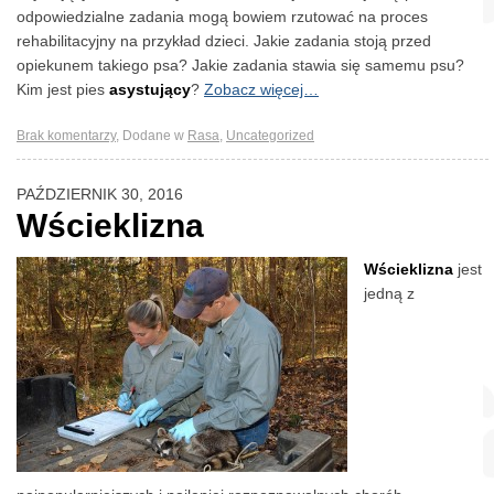
odpowiedzialne zadania mogą bowiem rzutować na proces
rehabilitacyjny na przykład dzieci. Jakie zadania stoją przed
opiekunem takiego psa? Jakie zadania stawia się samemu psu?
Kim jest pies
asystujący
?
Zobacz więcej…
Brak komentarzy
,
Dodane w
Rasa
,
Uncategorized
PAŹDZIERNIK 30, 2016
Wścieklizna
Wścieklizna
jest
jedną z