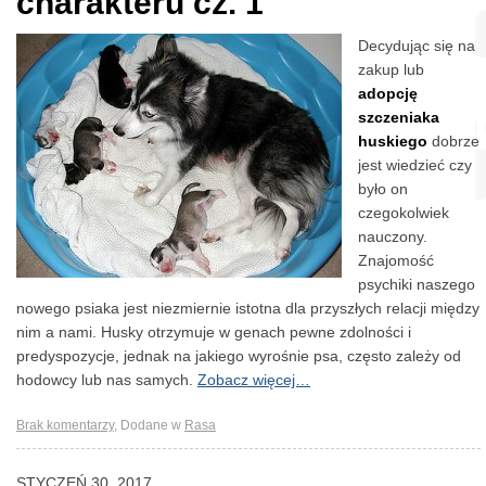
charakteru cz. 1
Decydując się na
zakup lub
adopcję
szczeniaka
huskiego
dobrze
jest wiedzieć czy
było on
czegokolwiek
nauczony.
Znajomość
psychiki naszego
nowego psiaka jest niezmiernie istotna dla przyszłych relacji między
nim a nami. Husky otrzymuje w genach pewne zdolności i
predyspozycje, jednak na jakiego wyrośnie psa, często zależy od
hodowcy lub nas samych.
Zobacz więcej…
Brak komentarzy
,
Dodane w
Rasa
STYCZEŃ 30, 2017