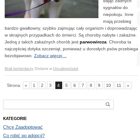
dając żadnych
sygnałów do
niepokoju. Inne
mają przebieg
bardzo gwałtowny, szybko zajmując cały organizm i doprowadzając
w skrajnych przypadkach do śmierci. Są choroby nabyte i zakaźne.
Jedną z takich zakaźnych chorób jest
parwowiroza
. Choroba ta
najczęściej dotyka szczeniąt, ponieważ u dorosłych psów przebiega
bezobjawowo.
Zobacz więcej…
Brak komentarzy
,
Dodane w
Uncategorized
Strona:
«
1
2
3
4
5
6
7
8
9
10
11
»
Search for:
KATEGORIE
Chcę Zaadoptować
Co robić po adopcji?