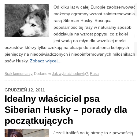
Od kilku lat w całej Europie zaobserwować
możemy ogromny wzrost zainteresowania
rasą Siberian Husky. Rosnąca
popularność tej rasy w naturalny sposób
oddziałuje na wzrost popytu, co z kolei
jest wodą na młyn dla wszelkiej maści
oszustów, którzy tylko czekają na okazję do zarobienia kolejnych
pieniędzy na niedoświadczonych i niedoinformowanych miłośnikach
psów Husky.
Zobacz więcej…
Brak komentarzy
,
Dodane w
Jak wybrać hodowlę?
,
Rasa
GRUDZIEŃ 12, 2011
Idealny właściciel psa
Siberian Husky – porady dla
początkujących
Jeżeli trafiłeś na tę stronę to z pewnością