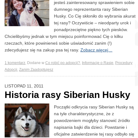
jesteś zainteresowany sprawieniem sobie
dumnego reprezentanta rasy Siberian
Husky. Co Cię skłoniło do wybrania akurat
tej rasy? Oczywiście – nieodparty urok i
ponadprzeciętne piękno tych piesków.
Chcielibyśmy jednak w tym miejscu poinformować Cię o kilku
rzeczach, które powinieneś sobie uświadomić zanim (!)
zdecydujesz się na zakup psa tej rasy.
Zobacz więcej…
1
komentarz
,
Dodane w
Co robić po adopcji?
,
Informacje o Rasie
,
Procedury
Adopcji
,
Zanim Zaadoptujesz
LISTOPAD 11, 2011
Historia rasy Siberian Husky
Początki odkrycia rasy Siberian Husky są
na tyle charakterystyczne, że z
powodzeniem mogłyby stanowić źródło
napisania bajki dla dzieci. Powstanie i
oficjalne zatwierdzenie tej rasy odbyło się