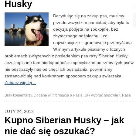
Husky
Decydując się na zakup psa, musimy
przede wszystkim pamiętać, aby była to
decyzja podjęta na spokojnie, bez
zbytecznego pośpiechu i, co
najważniejsze – gruntownie przemyślana.
W innym artykule pisaliśmy o licznych
problemach związanych z posiadaniem psa rasy Siberian Husky.
Jeżeli opisane tam niedogodności i specyficzne potrzeby tych psów
nie odstraszyły nas od chęci ich posiadania, powinniśmy
zastanowić się nad konkretnym sposobem zakupu zwierzaka.
Zobacz więcej…
Brak komentarzy
,
Dodane w
Informacje o Rasie
,
Jak wybrać hodowlę?
,
Rasa
LUTY 24, 2012
Kupno Siberian Husky – jak
nie dać się oszukać?