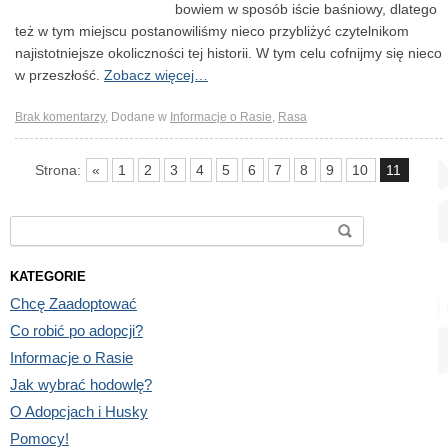
bowiem w sposób iście baśniowy, dlatego
też w tym miejscu postanowiliśmy nieco przybliżyć czytelnikom
najistotniejsze okoliczności tej historii. W tym celu cofnijmy się nieco
w przeszłość.
Zobacz więcej…
Brak komentarzy
,
Dodane w
Informacje o Rasie
,
Rasa
Strona:
«
1
2
3
4
5
6
7
8
9
10
11
Search for:
KATEGORIE
Chcę Zaadoptować
Co robić po adopcji?
Informacje o Rasie
Jak wybrać hodowlę?
O Adopcjach i Husky
Pomocy!