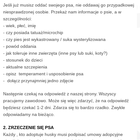
Jeśli już musisz oddać swojego psa, nie oddawaj go przypadkowej
niesprawdzonej osobie. Przekaż nam informacje o psie, a w
szczególności:
- wiek, płeć, imię
- czy posiada tatuaż/microchip
- czy pies jest wykastrowany / suka wysterylizowana
- powód oddania
- jak toleruje inne zwierzęta (inne psy lub suki, koty?)
- stosunek do dzieci
- aktualne szczepienia
- opisz temperament i usposobienie psa
- dołącz przynajmniej jedno zdjęcie
Następnie czekaj na odpowiedź z naszej strony. Wszyscy
pracujemy zawodowo. Może się więc zdarzyć, że na odpowiedź
będziesz czekać 1-2 dni. Zdarza się to bardzo rzadko. Zwykle
odpowiadamy na bieżąco.
2. ZRZECZENIE SIĘ PSA
Każdy , kto adoptuje husky musi podpisać umowy adopcyjne