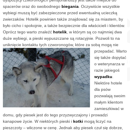
spacerów oraz do swobodnego
biegania
. Oczywiście wszystkie
wybiegi muszą być zabezpieczone przed ewentualną ucieczką
zwierzaków. Hotelik powinien także znajdować się za miastem, by
było cicho i spokojnie, a także bezpiecznie dla właścicieli i klientów.
Oprócz tego warto znaleźć
hotelik
, w którym są co najmniej dwa
duże wybiegi, a pieski wypuszczane są rotacyjnie. Pozwoli to na
uniknięcie kontaktu tych czworonogów, które za sobą mogą nie
przepadać.
Warto
się także dopytać
o weterynarza w
razie jakiegoś
wypadku
.
Niektóre hotele
dla psów
pozwalają swoim
małym klientom
zamieszkiwać w
domu, gdy piesek jest do tego przyzwyczajony i prowadzi
kanapowe życie. W niektórych pieski i
kotki
mogą liczyć na
pieszczoty – wliczone w cenę. Jednak aby piesek czuł się dobrze,