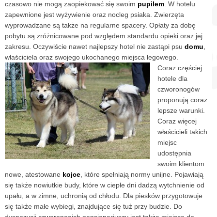
czasowo nie mogą zaopiekować się swoim
pupilem
. W hotelu
zapewnione jest wyżywienie oraz nocleg psiaka. Zwierzęta
wyprowadzane są także na regularne spacery. Opłaty za dobę
pobytu są zróżnicowane pod względem standardu opieki oraz jej
zakresu. Oczywiście nawet najlepszy hotel nie zastąpi psu
domu
,
właściciela oraz swojego ukochanego miejsca legowego.
Coraz częściej
hotele dla
czworonogów
proponują coraz
lepsze warunki.
Coraz więcej
właścicieli takich
miejsc
udostępnia
swoim klientom
nowe, atestowane
kojce
, które spełniają normy unijne. Pojawiają
się także nowiutkie budy, które w ciepłe dni dadzą wytchnienie od
upału, a w zimne, uchronią od chłodu. Dla piesków przygotowuje
się także małe wybiegi, znajdujące się tuż przy budzie. Do
dyspozycji czworonogich pensjonariuszy jest także miejsce do