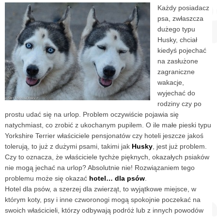
Każdy posiadacz
psa, zwłaszcza
dużego typu
Husky, chciał
kiedyś pojechać
na zasłużone
zagraniczne
wakacje,
wyjechać do
rodziny czy po
prostu udać się na urlop. Problem oczywiście pojawia się
natychmiast, co zrobić z ukochanym pupilem. O ile małe pieski typu
Yorkshire Terrier właściciele pensjonatów czy hoteli jeszcze jakoś
tolerują, to już z dużymi psami, takimi jak
Husky
, jest już problem.
Czy to oznacza, że właściciele tychże pięknych, okazałych psiaków
nie mogą jechać na urlop? Absolutnie nie! Rozwiązaniem tego
problemu może się okazać
hotel… dla psów
.
Hotel dla psów, a szerzej dla zwierząt, to wyjątkowe miejsce, w
którym koty, psy i inne czworonogi mogą spokojnie poczekać na
swoich właścicieli, którzy odbywają podróż lub z innych powodów