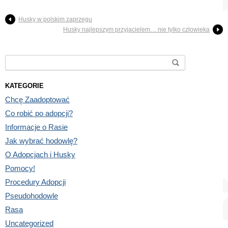
Husky w polskim zaprzęgu
Husky najlepszym przyjacielem… nie tylko człowieka
Search for:
KATEGORIE
Chcę Zaadoptować
Co robić po adopcji?
Informacje o Rasie
Jak wybrać hodowlę?
O Adopcjach i Husky
Pomocy!
Procedury Adopcji
Pseudohodowle
Rasa
Uncategorized