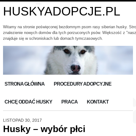
HUSKYADOPCJE.PL
Witamy na stronie poświęconej bezdomnym psom rasy siberian husky. Str
znalezienie nowych domów dla tych porzuconych psów. Większość z "nas
znajduje się w schroniskach lub domach tymczasowych.
STRONA GŁÓWNA
PROCEDURY ADOPCYJNE
CHCĘ ODDAĆ HUSKY
PRACA
KONTAKT
LISTOPAD 30, 2017
Husky – wybór płci