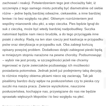
zachowań i reakcji. Potwierdzeniem tego jest chociażby fakt, iż
szczenięta z tego samego miotu potrafią być diametralnie od siebie
różne – jedne będą bardziej odważne, ciekawskie, a inne bardziej
leniwe i to bez względu na płeć. Głównym rozróżnieniem jest
wspólny mianownik obu płci, a więc cieczka. Pies będzie lgnął do
suk z cieczką, może być wtedy bardziej nadpobudliwy. Suczka
natomiast będzie nam nieco brudziła, a do tego przyciągała inne
psiaki z okolicy. Radą na ten stan rzeczy jest kastracja w przypadku
psów oraz sterylizacja w przypadku suk. Oba zabiegi kończą
opisany powyżej problem. Dodatkowo dzięki zabiegowi pieski będą
w mniejszym stopniu narażone na pewne choroby. Podsumowując
– wybór nie jest prosty, w szczególności jeżeli nie chcemy
ingerować w życie zwierzaków pozbawiając ich możliwości
posiadania potomstwa. Jednak jeżeli już podejmiemy taką decyzję,
to różnice między obiema płciami nieco się zacierają. Tak jak
pisaliśmy bardzo duży wpływ na posłuszeństwo czy to pieska czy
suczki ma nasza praca. Zwierze wyszkolone, nauczone
posłuszeństwa, kochające nas, przywiązane do nas nie będzie
sprawiało większych kłopotów i to bez względu na płeć.