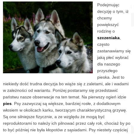
Podejmując
decyzję o tym, iż
chcemy
powiększyć
rodzinę o
szczeniaka
,
często
zastanawiamy się
jaką płeć wybrać
dla naszego
przyszłego
pieska. Jest to
niekiedy dość trudna decyzja bo wiąże się z zaletami, ale i wadami
w zależności od wariantu. Poniżej postaramy się przedstawić
państwu nasze obserwacje na ten temat.
Na pierwszy ogień idzie
pies
. Psy zazwyczaj są większe, bardziej rosłe, z dodatkowym
włosiem w okolicach karku, tworzącym charakterystyczną grzywę.
Są one silniejsze fizycznie, a ze względu że mogą być
reproduktorami to należy ich pilnować przez cały rok, chociaż by po
to być później nie była kłopotów z sąsiadami. Psy niestety częściej