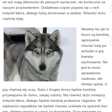
od suk mają skłonności do pieszych wycieczek, nie koniecznie za
naszym przyzwoleniem. Dodatkowo często pojawia się u nich
instynkt lidera, dlatego lubią dominować w stadzie. Również dużo
częściej wyją.
Niestety też jak to
faceci są bardziej
agresywnie,
chociaż tutaj już
wchodzi w grę
kwestia
wychowania. Nie
jest to może
sprawdzone
naukowo, ale
istnieje opinia, iż
psy chętniej się uczą. Suka z drugiej strony będzie bardziej
przywiązana do domu, swojej rodziny. Ma również dużo mniejszy
instynkt lidera, dlatego będzie bardziej posłuszna i łagodna. W
większości wypadków nie będzie również uciekała na spacerki bez
nas, dlatego można ją uznać za domatorkę. Duży minusem są