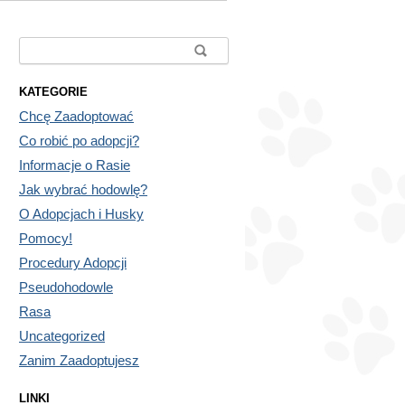
Search for:
KATEGORIE
Chcę Zaadoptować
Co robić po adopcji?
Informacje o Rasie
Jak wybrać hodowlę?
O Adopcjach i Husky
Pomocy!
Procedury Adopcji
Pseudohodowle
Rasa
Uncategorized
Zanim Zaadoptujesz
LINKI