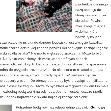
psa będzie dla niego
oazą spokoju do
której zawsze może
się udać. Powinien
mieć swoje miejsce
w domu, które
będzie tylko jego i
yzwyczajenie psiaka do danego legowiska jest wycięcie kawałka
 matki szczeniaczka. Jej zapach pozwoli mu spokojnie zasnąć i będzie
ie wybrać dla psiaka? Nie ma to większego znaczenia. Może to być
c. Na rynku znajdziemy ich wiele, w przeróżnych cenach
 nawet kilkuset złotych. Decyzja należy do nas. Akcesoria spacerowe
będna do przyjęcia szczeniaczka. Na akcesoria te składać się będą:
eżeli chodzi o samą smycz to tradycyjna 1,5-2 metrowa będzie
 spacery z psem. Do obroży dobrze by było przypiąć identyfikator z
z piesek się zagubił. Może to być blaszka z grawerunkiem lub mała
niezbędną będą worki na odchody. Jest to niestety jeszcze rzadki
sie, jednak naprawianie świata najlepiej zacząć od siebie.
Potrzebne będą również odpowiednie zabawki.
Gumowe