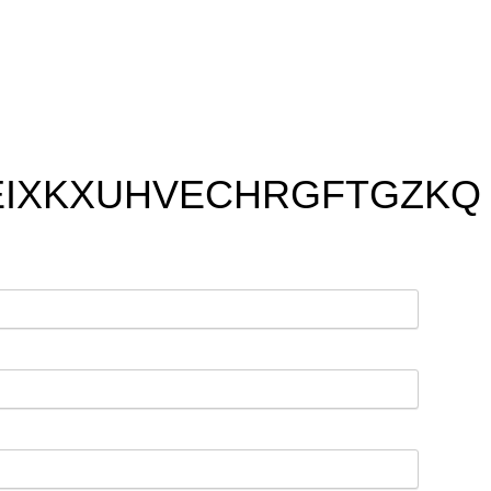
EIXKXUHVECHRGFTGZKQ