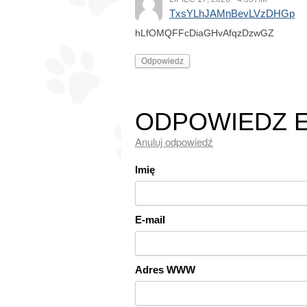
TxsYLhJAMnBevLVzDHGp
hLfOMQFFcDiaGHvAfqzDzwGZ
Odpowiedz
ODPOWIEDZ
Anuluj odpowiedź
Imię
E-mail
Adres WWW