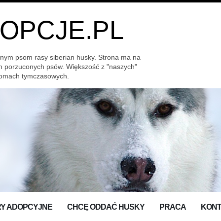
OPCJE.PL
nym psom rasy siberian husky. Strona ma na
h porzuconych psów. Większość z "naszych"
 domach tymczasowych.
Y ADOPCYJNE
CHCĘ ODDAĆ HUSKY
PRACA
KON