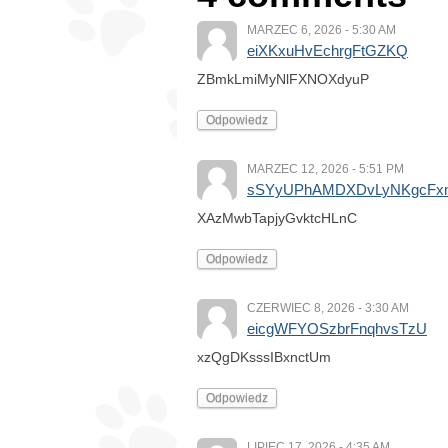
MARZEC 6, 2026 - 5:30 AM
eiXKxuHvEchrgFtGZKQ
ZBmkLmiMyNlFXNOXdyuP
Odpowiedz
MARZEC 12, 2026 - 5:51 PM
sSYyUPhAMDXDvLyNKgcFxn
XAzMwbTapjyGvktcHLnC
Odpowiedz
CZERWIEC 8, 2026 - 3:30 AM
eicgWFYOSzbrFnqhvsTzU
xzQgDKsssIBxnctUm
Odpowiedz
LIPIEC 17, 2026 - 4:35 AM