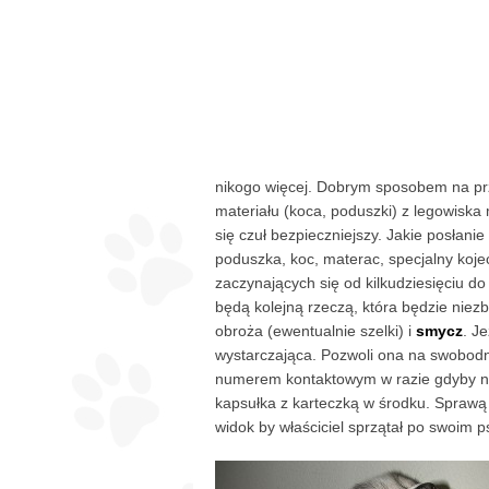
nikogo więcej. Dobrym sposobem na prz
materiału (koca, poduszki) z legowiska
się czuł bezpieczniejszy. Jakie posłan
poduszka, koc, materac, specjalny koje
zaczynających się od kilkudziesięciu do
będą kolejną rzeczą, która będzie niez
obroża (ewentualnie szelki) i
smycz
. J
wystarczająca. Pozwoli ona na swobodne
numerem kontaktowym w razie gdyby nas
kapsułka z karteczką w środku. Sprawą 
widok by właściciel sprzątał po swoim p